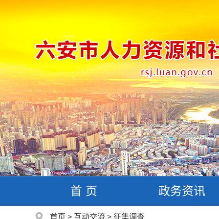
首 页
政务资讯
首页
>
互动交流
>
征集调查