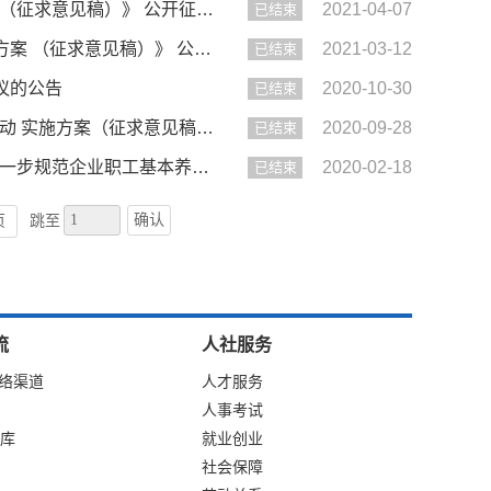
【征集】六安市人力资源和社会保障局关于《六安市工伤保险就医管理办法（征求意见稿）》 公开征求意见的通知
2021-04-07
已结束
【征集】六安市人力资源和社会保障局关于《六安市居民服务“一卡通”工作方案 （征求意见稿）》 公开征求意见的通...
2021-03-12
已结束
议的公告
2020-10-30
已结束
【征集】六安市人力资源和社会保障局关于《六安市社会保障卡集中宣传活动 实施方案（征求意见稿）》 公开征求意见...
2020-09-28
已结束
【征集】关于征求《六安市人民政府关于贯彻落实〈安徽省人民政府关于进一步规范企业职工基本养老保险省级统筹制度...
2020-02-18
已结束
确认
页
跳至
流
人社服务
网络渠道
人才服务
人事考试
库
就业创业
社会保障