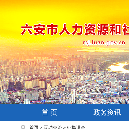
首 页
政务资讯
首页
>
互动交流
>
征集调查