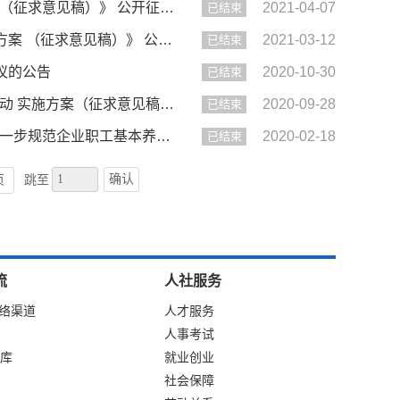
【征集】六安市人力资源和社会保障局关于《六安市工伤保险就医管理办法（征求意见稿）》 公开征求意见的通知
2021-04-07
已结束
【征集】六安市人力资源和社会保障局关于《六安市居民服务“一卡通”工作方案 （征求意见稿）》 公开征求意见的通...
2021-03-12
已结束
议的公告
2020-10-30
已结束
【征集】六安市人力资源和社会保障局关于《六安市社会保障卡集中宣传活动 实施方案（征求意见稿）》 公开征求意见...
2020-09-28
已结束
【征集】关于征求《六安市人民政府关于贯彻落实〈安徽省人民政府关于进一步规范企业职工基本养老保险省级统筹制度...
2020-02-18
已结束
确认
页
跳至
流
人社服务
网络渠道
人才服务
人事考试
库
就业创业
社会保障