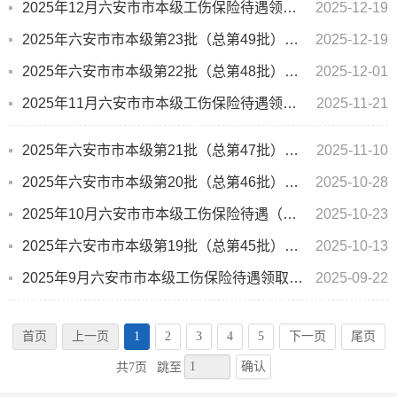
2025年12月六安市市本级工伤保险待遇领取信息公示
2025-12-19
2025年六安市市本级第23批（总第49批）拟工伤认定情况公示
2025-12-19
2025年六安市市本级第22批（总第48批）拟工伤认定情况公示
2025-12-01
2025年11月六安市市本级工伤保险待遇领取信息公示
2025-11-21
2025年六安市市本级第21批（总第47批）拟工伤认定情况公示
2025-11-10
2025年六安市市本级第20批（总第46批）拟工伤认定情况公示
2025-10-28
2025年10月六安市市本级工伤保险待遇（第二批）领取信息公示
2025-10-23
2025年六安市市本级第19批（总第45批）拟工伤认定情况公示
2025-10-13
2025年9月六安市市本级工伤保险待遇领取信息公示
2025-09-22
首页
上一页
1
2
3
4
5
下一页
尾页
确认
共7页
跳至