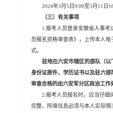
2024
年
3
月
5
日
9:00
至
3
月
11
日
1
（三）有关事项
1.
报考人员登录安徽省人事考
员报名资格审查表》，上传本人电
式。
驻
地在
六安市辖区的
部队
（以
身份证原件、学历证书以及驻
六
部
审查合格的由
六安
军分区政治工作
2.
报考人员
报名时，应当仔细
完整
，
所填信息必须与本人实际情