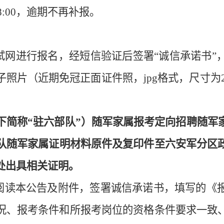
8:00
，逾期不再补报。
试网进行报名，经短信验证后签署
“
诚信承诺书
”
子照片（近期免冠正面证件照，
jpg
格式，尺寸为
下简称
“
驻六部队
”
）
随军家属
报考定向招聘
随军
队
随军家属
证明材料原件及复印件至
六安
军分区
处
出具
相关证明。
阅读本公告及附件
，
签署诚信承诺书，填写
的
《
况、报考条件和所报考
岗位
的资格条件要求一致