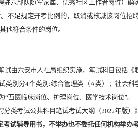
聘驻六部队
随军家属、
优秀社区工作者岗位
）确
考。不足规定开考比例的，取消或核减该岗位招
其他符合条件的岗位。
笔试由
六安市
人社局
组织实施，
笔试科目包括
《
试类别分
4
个类别
:
综合管理类（
A
类）；社会科
为
“
西医临床岗位、护理岗位、医学技术岗位
”
。
聘分类考试公共科目笔试考试大纲（
202
2
年版）
定考试辅导用书，不举办也不委托任何机构举办