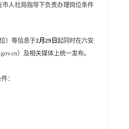
在市人社局指导下负责办理岗位条件
位）等信息于
2
月
29
日
起同时在
六安
.gov.cn
）及相关媒体上统一发布。
条件：