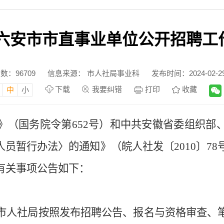
年度六安市市直事业单位公开招聘工
次数：
96709
信息来源： 市人社局事业科
发布时间：2024-02-29 
下载
我要纠错
打印
收藏
中
小
》（国务院令第
652
号）
和
中共安徽省委组织部
人员暂行办法〉的通知》（皖人社发〔
2010
〕
78
有关事项公告如下：
市人社局按照发布招聘公告、报名与资格审查、