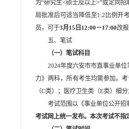
为
“
研究生
<
硕士
及以上
>
”
或定向招
局
批准后可适当降低至
1:
2
比例开
员，可于
3
月
15
日
12:00
－
17:00
改报
五
、笔试
（一）笔试科目
2024
年度
六安市市直事业单位
力》
两科
，
所有考生均需参加。考
（
C
类）；医疗卫生类（
E
类）细分
考试范围以《事业单位公开招
考试网上统一发布。本次考试不指