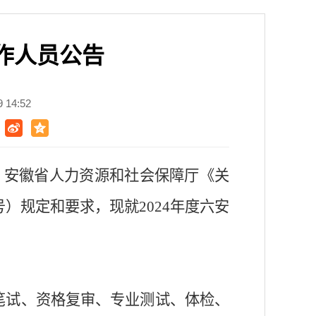
作人员公告
14:52
、
安徽省人力资源
和
社会保障厅《关
号）
规定和要求
，
现就
2024
年度
六安
笔试、资格复审、专业测试、体检、