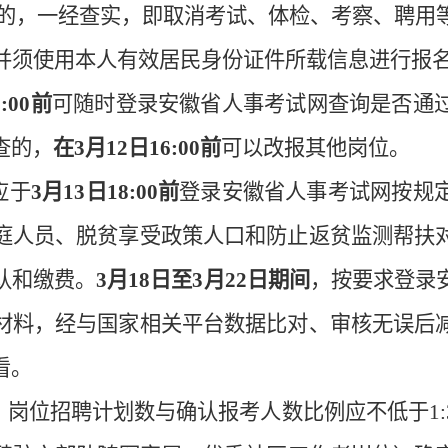
的，一经查实，即取消考试
、体检、考察、
聘用
并须使用本人有效居民身份证件所载信息进行报
:00
前
可随时登录安徽省人事考试网查询是否通
查的，
在
3
月
12
日
16:00
前
可以改报其他岗位。
应于
3
月
13
日
18:00
前
登录安徽省人事考试网按规
庭人员、脱贫享受政策人口和防止返贫监测帮扶
认和缴费。
3
月
18
日至
3
月
22
日期间
，按要求登录
材料，经与国家相关平台数据比对、审核无误后
看。
，岗位招聘计划数与
确认报考人数
比例应不低于
1: