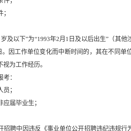
条件；
件；
周岁
及
以下
”
为
“199
3
年
2
月
1
日及
以
后出生
”
（其他
日。
因工作单位变化而中断时间的，其在不同单
不视为工作经历。
报考：
人员；
非应届毕业生；
开招聘中因违反《事业单位公开招聘违纪违规行